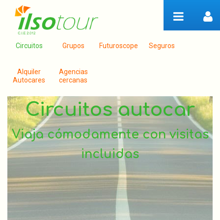
Saltar al contenido
Circuitos
Grupos
Futuroscope
Seguros
Alquiler
Agencias
Autocares
cercanas
Circuitos autocar
Viaja cómodamente con visitas
incluidas